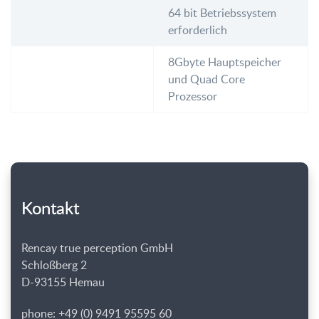
64 bit Betriebssystem
erforderlich
8Gbyte Hauptspeicher
und Quad Core
Prozessor
Kontakt
Rencay true perception GmbH
Schloßberg 2
D-93155 Hemau
phone: +49 (0) 9491 95595 60