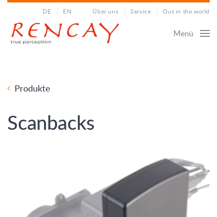
DE
EN
Über uns
Service
Out in the world
Menü
Produkte
Scanbacks