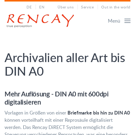
DE
EN
Über uns
Service
Out in the world
Menü
Archivalien aller Art bis
DIN A0
Mehr Auflösung - DIN A0 mit 600dpi
digitalisieren
Briefmarke bis hin zu DIN A0
Vorlagen in Größen von einer
können vorteilhaft mit einer Reprosäule digitalisiert
werden. Das Rencay DiRECT System ermöglicht die
Steuerung verschiedener Reprosäulen, was eine besonders