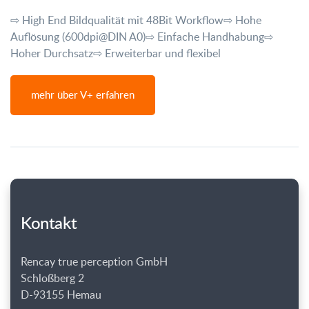
⇨ High End Bildqualität mit 48Bit Workflow
⇨ Hohe
Auflösung (600dpi@DIN A0)
⇨ Einfache Handhabung
⇨
Hoher Durchsatz
⇨ Erweiterbar und flexibel
mehr über V+ erfahren
Kontakt
Rencay true perception GmbH
Schloßberg 2
D-93155 Hemau